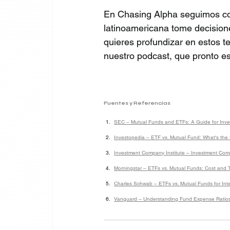
En Chasing Alpha seguimos co
latinoamericana tome decision
quieres profundizar en estos te
nuestro podcast, que pronto 
Fuentes y Referencias
SEC – Mutual Funds and ETFs: A Guide for Inve
Investopedia – ETF vs. Mutual Fund: What's the 
Investment Company Institute – Investment Co
Morningstar – ETFs vs. Mutual Funds: Cost and T
Charles Schwab – ETFs vs. Mutual Funds for Inte
Vanguard – Understanding Fund Expense Ratio