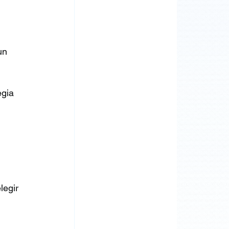
un 
egia 
legir 