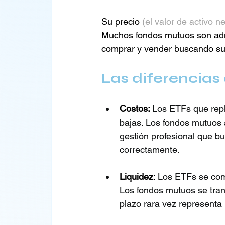
Su precio 
(el valor de activo n
Muchos fondos mutuos son admi
comprar y vender buscando su
Las diferencia
Costos: 
Los ETFs que repl
bajas. Los fondos mutuos a
gestión profesional que b
correctamente.
Liquidez
: 
Los ETFs se comp
Los fondos mutuos se trans
plazo rara vez representa u