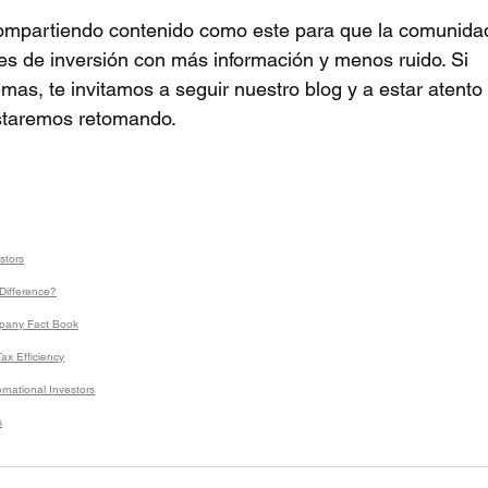
mpartiendo contenido como este para que la comunida
es de inversión con más información y menos ruido. Si 
mas, te invitamos a seguir nuestro blog y a estar atento 
estaremos retomando.
stors
Difference?
mpany Fact Book
ax Efficiency
rnational Investors
s