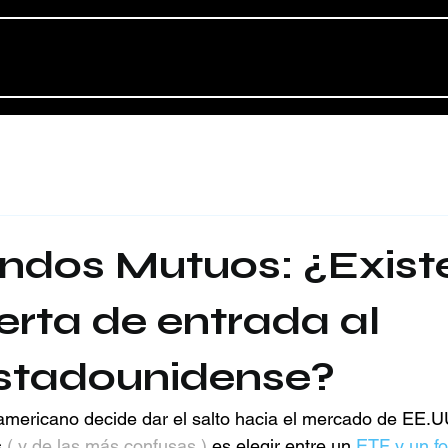
ondos Mutuos: ¿Exist
erta de entrada al
stadounidense?
americano decide dar el salto hacia el mercado de EE.UU
 
( y de las más confusas ) 
es elegir entre un 
ETF y un f