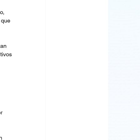
o, 
 que 
tan 
tivos 
r 
n 