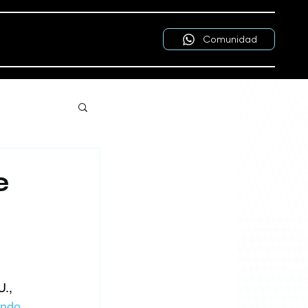
Comunidad
e
., 
ondo 