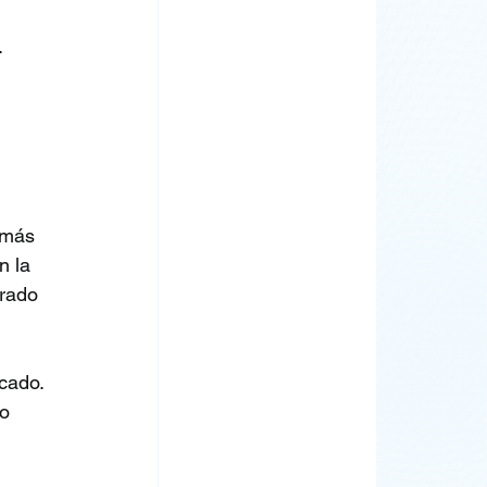
 
 más 
n la 
rado 
cado. 
o 