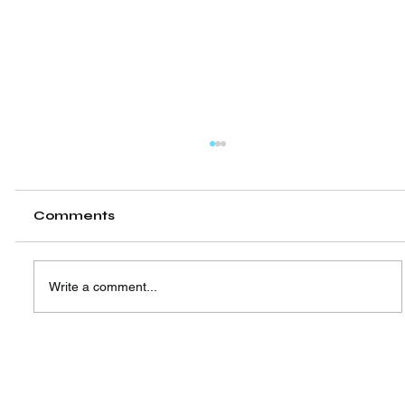
Comments
Write a comment...
Renta fija: qué son los bonos y por
qué deberían tener un lugar en tu
portafolio